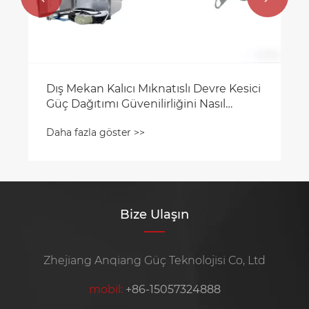
Dış Mekan Kalıcı Mıknatıslı Devre Kesici
Güç Dağıtımı Güvenilirliğini Nasıl
Artırır?
Daha fazla göster >>
Bize Ulaşın
Zhejiang Anqiang Güç Teknolojisi Co, Ltd
mobil:
+86-15057324888