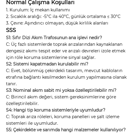
Normal Çalışma Koşulları
1. Kurulum: İç mekan kullanımı
2. Sıcaklık aralığı: -5°C ila 40°C, günlük ortalama ≤ 30°C
3. Çevre: Aşındırıcı olmayan, düşük kirlilik alanları
SSS
S1: Sıfır Dizi Akım Trafosunun ana işlevi nedir?
C: Üç fazlı sistemlerde toprak arızalarından kaynaklanan
dengesiz akımı tespit eder ve arızalı devreleri izole etmek
için röle koruma sistemlerine sinyal sağlar.
S2: Sistemi kapatmadan kurulabilir mi?
C: Evet, bölünmüş çekirdekli tasarım, mevcut kabloların
etrafına bağlantı kesilmeden kurulum yapılmasına olanak
tanır.
S3: Nominal akım sabit mi yoksa özelleştirilebilir mi?
C: Birincil akım değeri, sistem gereksinimlerine göre
özelleştirilebilir.
S4: Hangi tip koruma sistemleriyle uyumludur?
C: Toprak arıza röleleri, koruma panelleri ve şalt izleme
sistemleri ile uyumludur.
S5: Çekirdekte ve sarımda hangi malzemeler kullanılıyor?