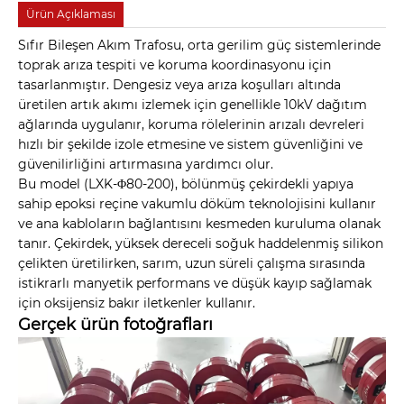
Ürün Açıklaması
Sıfır Bileşen Akım Trafosu, orta gerilim güç sistemlerinde
toprak arıza tespiti ve koruma koordinasyonu için
tasarlanmıştır. Dengesiz veya arıza koşulları altında
üretilen artık akımı izlemek için genellikle 10kV dağıtım
ağlarında uygulanır, koruma rölelerinin arızalı devreleri
hızlı bir şekilde izole etmesine ve sistem güvenliğini ve
güvenilirliğini artırmasına yardımcı olur.
Bu model (LXK-Φ80-200), bölünmüş çekirdekli yapıya
sahip epoksi reçine vakumlu döküm teknolojisini kullanır
ve ana kabloların bağlantısını kesmeden kuruluma olanak
tanır. Çekirdek, yüksek dereceli soğuk haddelenmiş silikon
çelikten üretilirken, sarım, uzun süreli çalışma sırasında
istikrarlı manyetik performans ve düşük kayıp sağlamak
için oksijensiz bakır iletkenler kullanır.
Gerçek ürün fotoğrafları