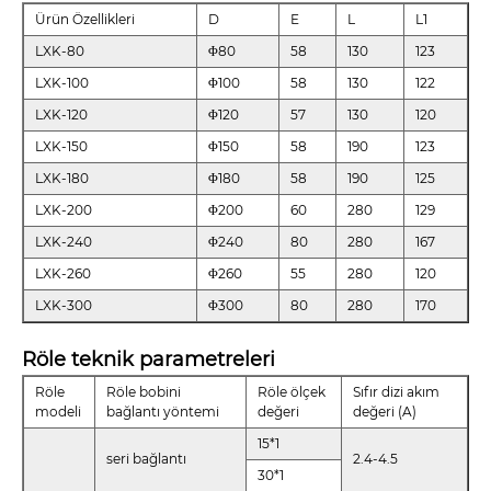
Ürün Özellikleri
D
E
L
L1
LXK-80
Φ80
58
130
123
LXK-100
Φ100
58
130
122
LXK-120
Φ120
57
130
120
LXK-150
Φ150
58
190
123
LXK-180
Φ180
58
190
125
LXK-200
Φ200
60
280
129
LXK-240
Φ240
80
280
167
LXK-260
Φ260
55
280
120
LXK-300
Φ300
80
280
170
Röle teknik parametreleri
Röle
Röle bobini
Röle ölçek
Sıfır dizi akım
modeli
bağlantı yöntemi
değeri
değeri (A)
15*1
seri bağlantı
2.4-4.5
30*1