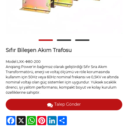
Sıfır Bileşen Akım Trafosu
Model:LXK-Φ80-200
Anqiang Power'ın bağımsız olarak geliştirdiği Sıfır Sıra Akım
Transformatörü, enerji ve voltaj ölçümü ve röle korumasında
kullanım için 50Hz veya 60Hz nominal frekansı ve 0,5KV ve altında
nominal voltajı olan güç sistemleri için uygundur. Yüksek sıcaklık
direnci, iyi yalıtım performansı, kompakt boyut ve kolay kurulum
özelliklerine sahiptir.
Talep Gönder
Facebook
X
WhatsApp
Pinterest
LinkedIn
Share