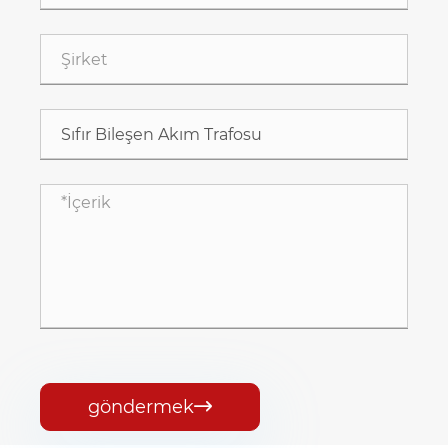
göndermek
