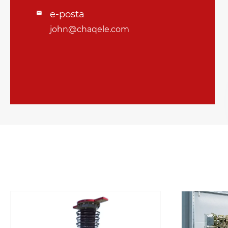
e-posta

john@chaqele.com