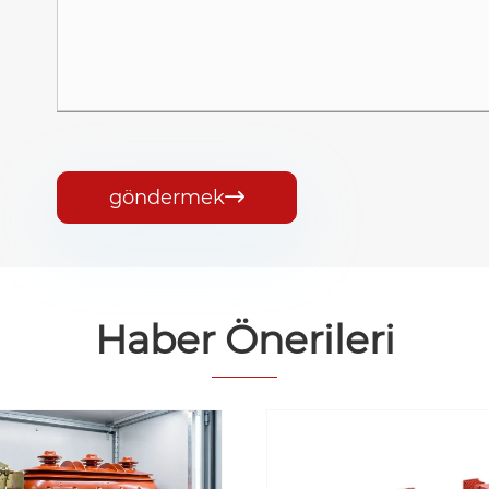
göndermek

Haber Önerileri