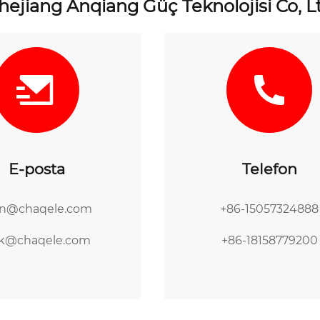
hejiang Anqiang Güç Teknolojisi Co, L
E-posta
Telefon
hn@chaqele.com
+86-15057324888
ck@chaqele.com
+86-18158779200