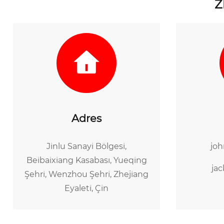
Z
Adres
Jinlu Sanayi Bölgesi,
jo
Beibaixiang Kasabası, Yueqing
ja
Şehri, Wenzhou Şehri, Zhejiang
Eyaleti, Çin