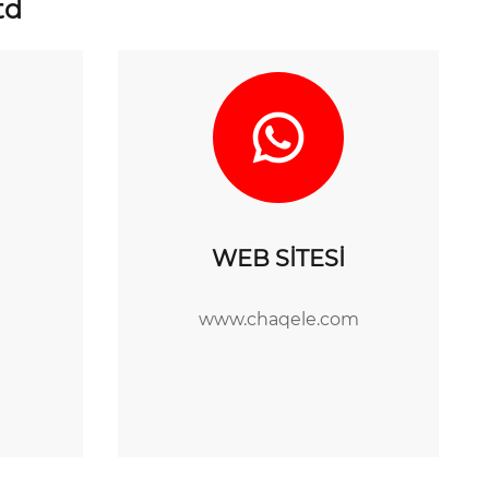
td
WEB SİTESİ
www.chaqele.com