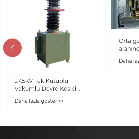
Orta ge

alanın
ve ver
Daha faz
27.5KV Tek Kutuplu
Vakumlu Devre Kesici
Güvenilir Orta Gerilim
Daha fazla göster >>
Korumasını Nasıl Sağlar?