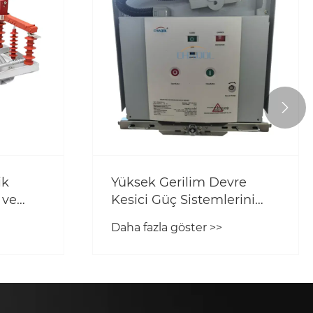

ik
Yüksek Gerilim Devre
 ve
Kesici Güç Sistemlerini
tırır?
Nasıl Korur?
Daha fazla göster >>