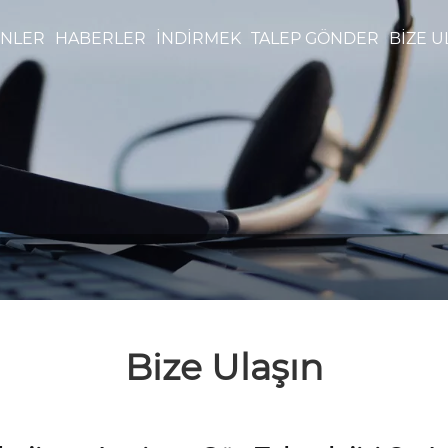
NLER
HABERLER
İNDIRMEK
TALEP GÖNDER
BIZE U
Bize Ulaşın