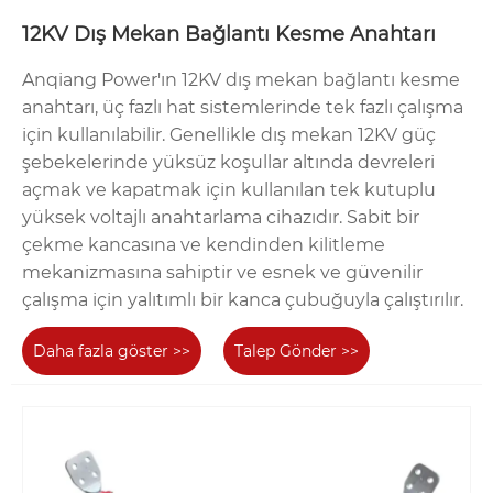
dayanarak doğru bağlantı kesme anahtarını nasıl
12KV Dış Mekan Bağlantı Kesme Anahtarı
seçeceğiniz konusunda size rehberlik edecektir:
1. Satın almanız gereken bağlantı kesme
Anqiang Power'ın 12KV dış mekan bağlantı kesme
anahtarının nominal voltajını, nominal akımını ve
anahtarı, üç fazlı hat sistemlerinde tek fazlı çalışma
diğer ürün parametrelerini belirleyin;
için kullanılabilir. Genellikle dış mekan 12KV güç
2. Bağlantı kesme anahtarının iç mekana mı yoksa
şebekelerinde yüksüz koşullar altında devreleri
dış mekana mı kurulacağını belirleyin ve çevre
açmak ve kapatmak için kullanılan tek kutuplu
kirlilik düzeyi, rakım, ortam sıcaklığı, sismik
yüksek voltajlı anahtarlama cihazıdır. Sabit bir
yoğunluk gibi detaylı bilgileri alın;
çekme kancasına ve kendinden kilitleme
3. Bağlantı kesme anahtarının hangi işlevleri yerine
mekanizmasına sahiptir ve esnek ve güvenilir
getirmesi gerektiğini, yalnızca izolasyon işlevine mi
çalışma için yalıtımlı bir kanca çubuğuyla çalıştırılır.
yoksa topraklama işlevine mi ihtiyaç duyduğunu
anlayın;
Daha fazla göster >>
Talep Gönder >>
4. Bağlantı kesme anahtarının çalışma yöntemini
açıkça anlayın: manuel, elektrikli veya uzaktan
kumanda.
Hizmetler ve Taahhütler