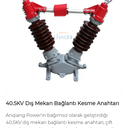
1. Anqiang Power, devre gereksinimlerine, çevre
koşullarına ve güvenlik seviyesi gereksinimlerine
göre müşterilere uygun bağlantı kesme anahtarı
modellerini önerir;
2. Her ürünün fabrikadan çıkmadan önce güvenilir
kalitesini sağlamak için hammaddeden bitmiş
ürünlere kadar çok çeşitli tip testleri yürütüyoruz;
3. İşbirliğinin ardından Anqiang, kurulum rehberliği,
devreye alma hizmetleri ve ardından güvenlik
operasyonu eğitimi sağlayacak;
4. Anqiang ayrıca elektrik şebekesinin güvenli ve
istikrarlı çalışmasını desteklemek için hazır yedek
parçaları da sağlayacaktır.
40.5KV Dış Mekan Bağlantı Kesme Anahtarı
Anqiang Power'ın bağımsız olarak geliştirdiği
40,5KV dış mekan bağlantı kesme anahtarı, çift