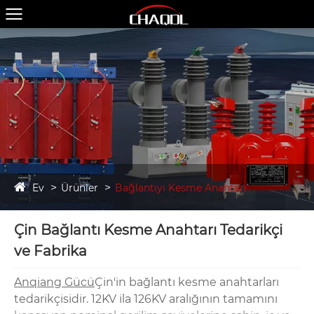
Ev
Ürünler
Bağlantıyı Kesme Anahtarı
Çin Bağlantı Kesme Anahtarı Tedarikçi
ve Fabrika
Anqiang Gücü
Çin'in bağlantı kesme anahtarları
tedarikçisidir. 12KV ila 126KV aralığının tamamını