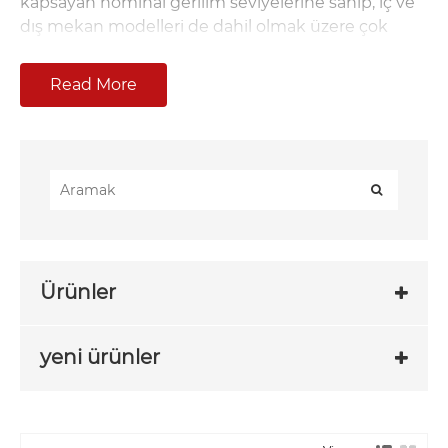
kapsayan nominal gerilim seviyelerine sahip, iç ve
dış mekan modelleri de dahil olmak üzere çok
çeşitli bağlantı kesme anahtarları üretiyoruz. Bu
anahtarlar enerji mühendisliği alanında temel
Read More
güvenlik cihazlarıdır. GW4, GW5 ve GW9 modelleri
Anqiang Electric'in en çok satan ürünleri arasında
yer alıyor. Ayrıca ürünleri müşteri ihtiyaçlarına göre
önerebilir ve özelleştirebiliriz.
Ürün Kategorileri
Ürünler
yeni ürünler