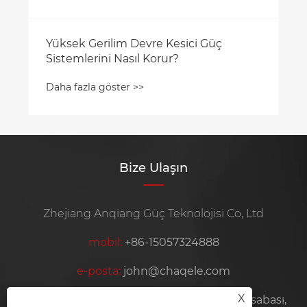
Yüksek Gerilim Devre Kesici Güç
Sistemlerini Nasıl Korur?
Daha fazla göster >>
Bize Ulaşın
Zhejiang Anqiang Güç Teknolojisi Co, Ltd
mobil:
+86-15057324888
e-posta:
john@chaqele.com
X
Adres:
Jinlu Sanayi Bölgesi, Beibaixiang Kasabası,