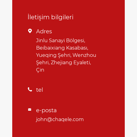
İletişim bilgileri
Adres

Jinlu Sanayi Bölgesi,
Beibaixiang Kasabası,
Yueqing Şehri, Wenzhou
Şehri, Zhejiang Eyaleti,
Çin
tel

e-posta

john@chaqele.com