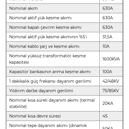
Nominal akım
630A
Nominal aktif yük kesme akımı
630A
Nominal kapalı çevrim kesme akımı
630A
Nominal aktif yük kesme akımının %5'i
31,5A
Nominal kablo şarj ve kesme akımı
10A
Nominal yüksüz transformatör kesme
1600KVA
kapasitesi
Kapasitör bankasının anma kesme akımı
100A
1 dakikalık güç frekansı dayanım gerilimi
42/48KV
Yıldırım darbe dayanım gerilimi
75/85KV
Nominal kısa süreli dayanım akımı (termal
20KA
stabilite)
Nominal kısa devre süresi
4S
Nominal tepe dayanım akımı (dinamik
50KA