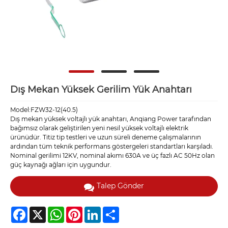
Dış Mekan Yüksek Gerilim Yük Anahtarı
Model:FZW32-12(40.5)
Dış mekan yüksek voltajlı yük anahtarı, Anqiang Power tarafından
bağımsız olarak geliştirilen yeni nesil yüksek voltajlı elektrik
ürünüdür. Titiz tip testleri ve uzun süreli deneme çalışmalarının
ardından tüm teknik performans göstergeleri standartları karşıladı.
Nominal gerilimi 12KV, nominal akımı 630A ve üç fazlı AC 50Hz olan
güç kaynağı ağları için uygundur.
Talep Gönder
Facebook
X
WhatsApp
Pinterest
LinkedIn
Share