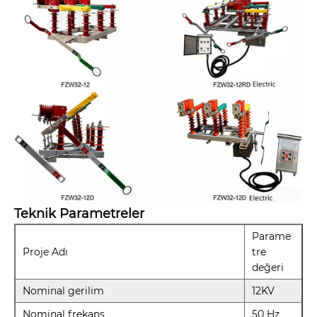
Teknik Parametreler
Parame
Proje Adı
tre
değeri
Nominal gerilim
12KV
Nominal frekans
50 Hz