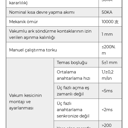
kararlılık)
Nominal kısa devre yapma akımı
50KA
Mekanik ömür
10000 次
Vakumlu ark söndürme kontaklarının izin
1 mm
verilen aşınma kalınlığı
≤200N.
Manuel çalıştırma torku
m
Temas boşluğu
5±1 mm
Ortalama
1,1±0,2
anahtarlama hızı
m/sn
Üç fazlı açma eş
<5ms
zamanlı değil
Vakum kesicinin
montajı ve
Üç fazlı
ayarlanması
anahtarlama
<2ms
senkronize değil
>200