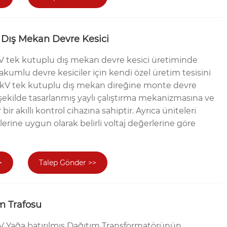
 Dış Mekan Devre Kesici
 tek kutuplu dış mekan devre kesici üretiminde
kumlu devre kesiciler için kendi özel üretim tesisini
3kV tek kutuplu dış mekan direğine monte devre
r şekilde tasarlanmış yaylı çalıştırma mekanizmasına ve
ir akıllı kontrol cihazına sahiptir. Ayrıca üniteleri
lerine uygun olarak belirli voltaj değerlerine göre
>
Talep Gönder >>
m Trafosu
V Yağa batırılmış Dağıtım Transformatörünün