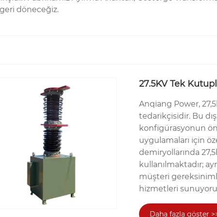
e geri döneceğiz.
27.5KV Tek Kutup
Anqiang Power, 27,5
tedarikçisidir. Bu d
konfigürasyonun öne
uygulamaları için öz
demiryollarında 27,
kullanılmaktadır; ayrı
müşteri gereksinimle
hizmetleri sunuyoru
Daha fazla göster >