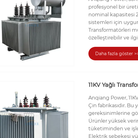
profesyonel bir üret
nominal kapasitesi 
sistemleri için uygu
Transformatörleri müş
özelleştirebilir ve ilg
Daha fazla göster >
11KV Yağlı Transf
Anqiang Power, 11KV
Çin fabrikasıdır. Bu
gereksinimlerine gör
Ürünler yüksek verim
tüketiminden ve işl
Elektrik şebekesi y