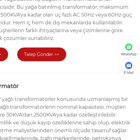
icisidir. Bu yağa batırılmış transformatör, maksimum
2500KVA'ya kadar olan üç fazlı AC 50Hz veya 60Hz güç
ndur. Hem iç hem de dış mekanlarda kullanılabilir.
terilerin farklı ihtiyaçlarına veya çizimlerine göre
ili çözümler sunabiliriz.
>
Talep Gönder >>
WhatsApp
E-Mail
ormatör
 yağlı transformatörler konusunda uzmanlaşmış bir
 yağlı transformatörlerin nominal kapasitesi, müşteri
e 30KVA'dan 2500KVA'ya kadar özelleştirilebilir.
lilik ve düşük kayıp özelliklerine sahip olup, elektrik
etme maliyetlerinden önemli ölçüde tasarruf sağlar.
ükseltmelerinde, trafo merkezlerinde, petrokimya