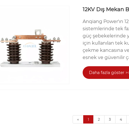
12KV Dış Mekan B
Anqiang Power'ın 12
sistemlerinde tek faz
güç şebekelerinde y
için kullanılan tek k
çekme kancasına ve
esnek ve güvenilir ça
Daha fazla göster >
«
1
2
3
4