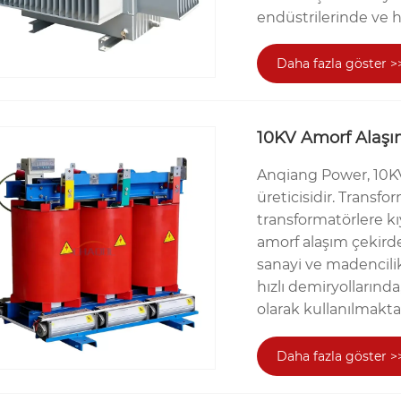
endüstrilerinde ve ha
Daha fazla göster >
10KV Amorf Alaşım
Anqiang Power, 10KV 
üreticisidir. Transfo
transformatörlere kı
amorf alaşım çekirdek
sanayi ve madencilik
hızlı demiryollarınd
olarak kullanılmakta
Daha fazla göster >