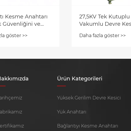
 Tek Kutuplu
u Devre Kesici
olu ve Güç
la göster >>
ı Güvenliğini Nasıl
akkımızda
Ürün Kategorileri
arihçemiz
Yüksek Gerilim Devre Kesici
abrikamız
Yük Anahtarı
ertifikamız
Bağlantıyı Kesme Anahtarı