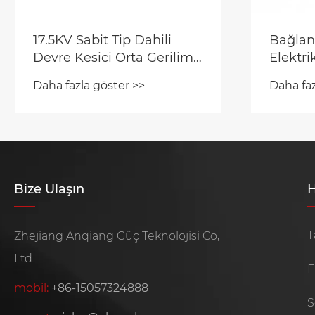
Bağlantı Kesme Anahtarı
27,5KV
Elektrik Güvenliğini ve
Vakuml
Sistem Güvenilirliğini Nasıl
Demiry
Daha fazla göster >>
Daha faz
Artırır?
Dağıtım
Artırır?
Bize Ulaşın
H
T
Zhejiang Anqiang Güç Teknolojisi Co,
Ltd
F
mobil:
+86-15057324888
S