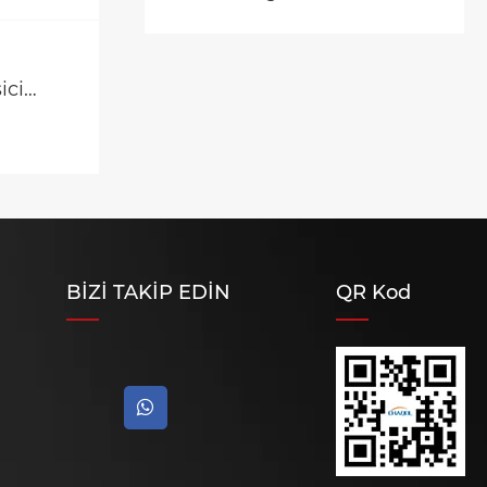
66KV Tank Tipi SF6 Devre
Kesici Güç Sistemi
Güvenilirliğini Nasıl Artırır?
Daha fazla göster >>
BİZİ TAKİP EDİN
QR Kod