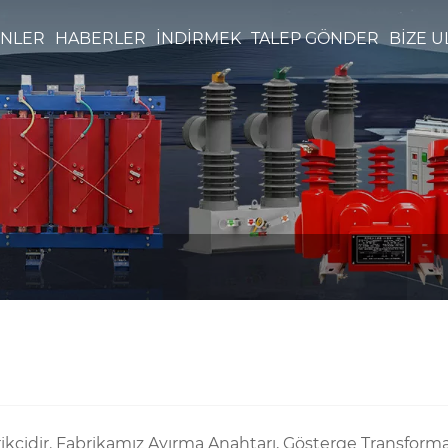
NLER
HABERLER
İNDIRMEK
TALEP GÖNDER
BIZE U
rikçidir. Fabrikamız Ayırma Anahtarı, Gösterge Transforma