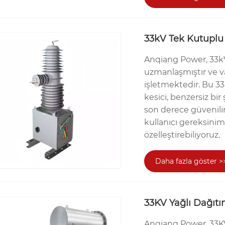
33kV Tek Kutuplu
Anqiang Power, 33kV
uzmanlaşmıştır ve va
işletmektedir. Bu 3
kesici, benzersiz bi
son derece güvenilir b
kullanıcı gereksinim
özelleştirebiliyoruz.
Daha fazla göster >
33KV Yağlı Dağıtı
Anqiang Power, 33K