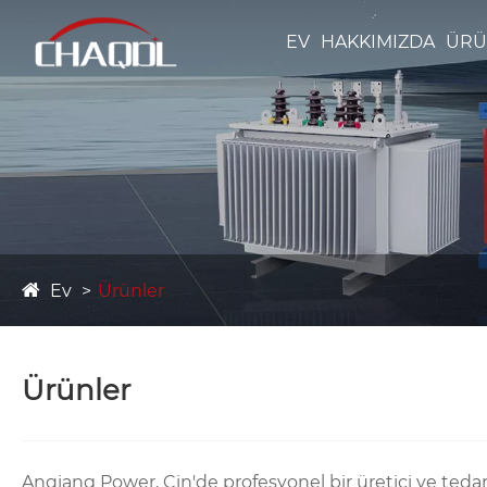
EV
HAKKIMIZDA
ÜRÜ
Ev
Ürünler
Ürünler
Anqiang Power, Çin'de profesyonel bir üretici ve teda