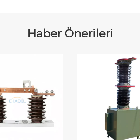
Haber Önerileri
Devre kesiciler ve 
kesme anahtarları
arasındaki fark
Daha fazla göster >>